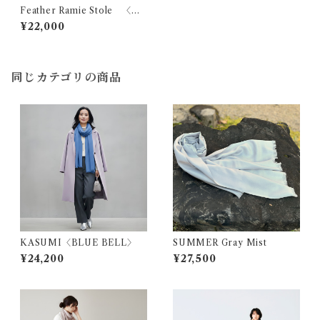
Feather Ramie Stole 〈Mi
dnight Blue〉
¥22,000
同じカテゴリの商品
KASUMI〈BLUE BELL〉
SUMMER Gray Mist
¥24,200
¥27,500