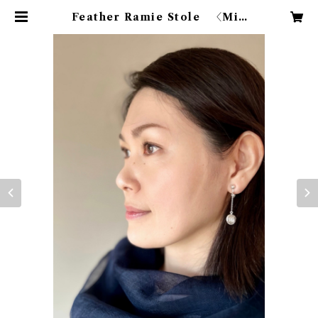
Feather Ramie Stole 〈Mid
night Blue〉 | minaallret