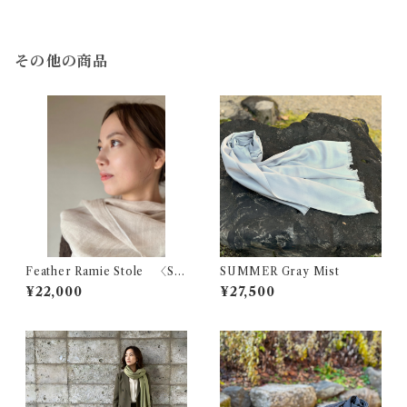
その他の商品
Feather Ramie Stole 〈Sa
SUMMER Gray Mist
nd Sahara〉
¥22,000
¥27,500