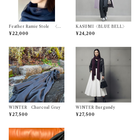
Feather Ramie Stole 〈Mi
KASUMI〈BLUE BELL〉
dnight Blue〉
¥22,000
¥24,200
WINTER Charcoal Gray
WINTER Burgundy
¥27,500
¥27,500