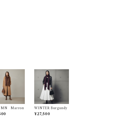
UMN Marron
WINTER Burgundy
500
¥27,500