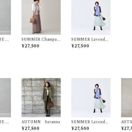
E BE
SUMMER Champag
SUMMER Lavender
ne
Blue
¥27,500
¥27,500
E BE
AUTUMN Savanna
SUMMER Lavender
AUT
Blue
¥27,500
¥27,500
¥27,