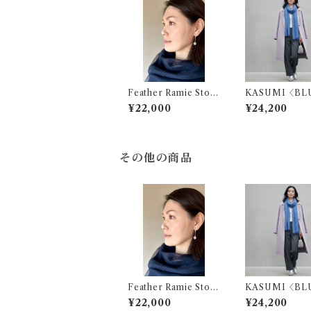
Feather Ramie Stole
KASUMI〈BLU
〈Midnight Blue〉
LL〉
¥22,000
¥24,200
その他の商品
Feather Ramie Stole
KASUMI〈BLU
〈Midnight Blue〉
LL〉
¥22,000
¥24,200