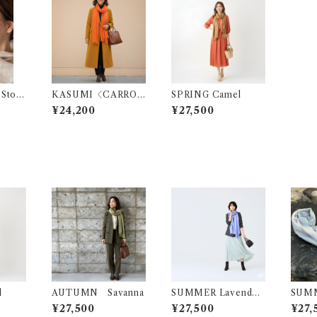
 Stole
KASUMI〈CARRO
SPRING Camel
ra〉
T〉
¥24,200
¥27,500
l
AUTUMN Savanna
SUMMER Lavender
Blue
¥27,500
¥27,500
¥27,