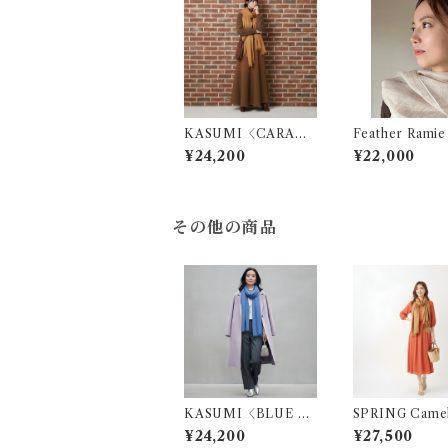
KASUMI〈CARAM
Feather Ramie
EL〉
〈Sand Saha
¥24,200
¥22,000
その他の商品
KASUMI〈BLUE BE
SPRING Came
LL〉
¥24,200
¥27,500