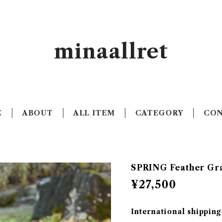
minaallret
E
ABOUT
ALL ITEM
CATEGORY
CO
SPRING Feather Gr
¥27,500
International shipping