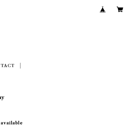
NTACT
ay
 available