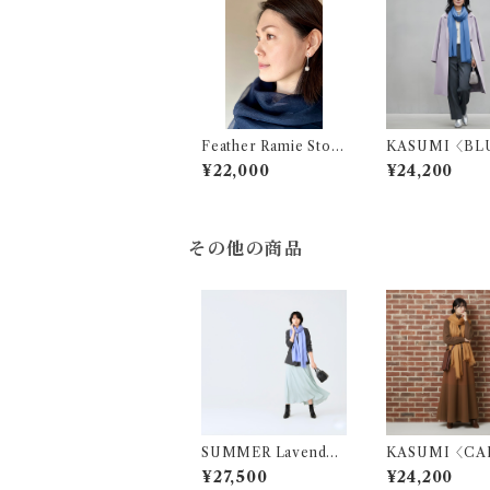
Feather Ramie Stole
KASUMI〈BLU
〈Midnight Blue〉
LL〉
¥22,000
¥24,200
その他の商品
SUMMER Lavender
KASUMI〈CA
Blue
EL〉
¥27,500
¥24,200