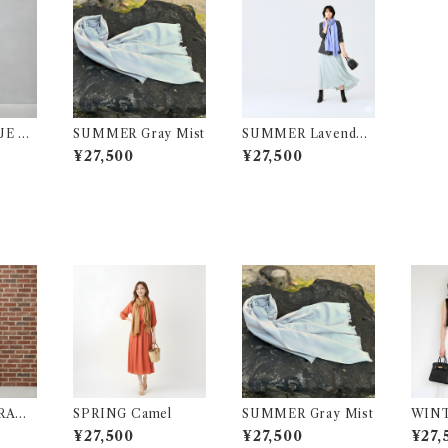
E BE
SUMMER Gray Mist
SUMMER Lavender
Blue
¥27,500
¥27,500
RAM
SPRING Camel
SUMMER Gray Mist
WINT
Blue
¥27,500
¥27,500
¥27,