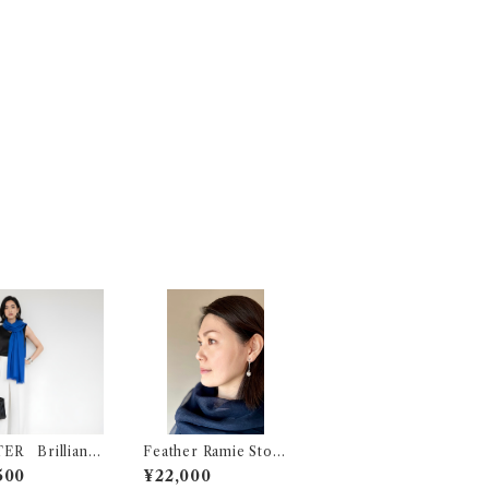
ER Brilliant
Feather Ramie Stole
〈Midnight Blue〉
500
¥22,000