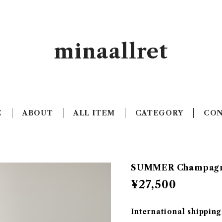
minaallret
E
ABOUT
ALL ITEM
CATEGORY
CO
SUMMER Champag
¥27,500
International shipping